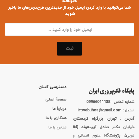
خبرنامه
شما می‌توانید با وارد کردن ایمیل خود از جدید‌ترین طرح‌درس‌های ما باخبر
شوید.
ثبت
دسترسی آسان
صفحۀ اصلی
شماره تماس : 09966011138
دربارۀ ما
ایمیل : irtweb.ihcs@gmail.com
همکاری با ما
آدرس : تهران، بزرگراه کردستان،
خیابان دکتر صادق آیینه‌وند (64
تماس با ما
غربی)، پژوهشگاه علوم انسانی و