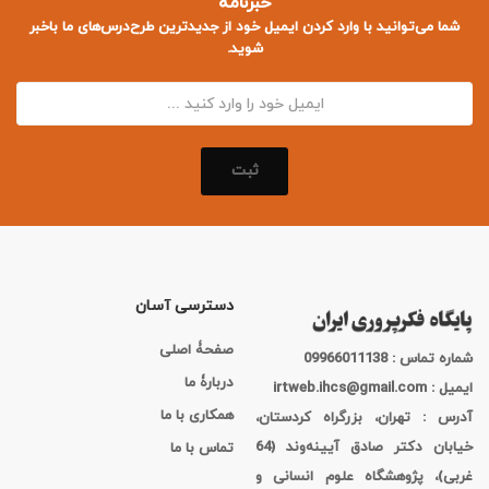
خبرنامه
شما می‌توانید با وارد کردن ایمیل خود از جدید‌ترین طرح‌درس‌های ما باخبر
شوید.
ثبت
دسترسی آسان
صفحۀ اصلی
شماره تماس : 09966011138
دربارۀ ما
ایمیل : irtweb.ihcs@gmail.com
همکاری با ما
آدرس : تهران، بزرگراه کردستان،
خیابان دکتر صادق آیینه‌وند (64
تماس با ما
غربی)، پژوهشگاه علوم انسانی و