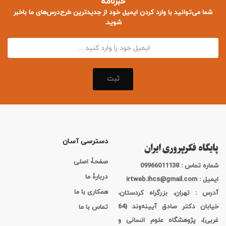
خبرنامه
شما می‌توانید با وارد کردن ایمیل خود از جدید‌ترین طرح‌درس‌های ما باخبر
شوید.
ثبت
دسترسی آسان
صفحۀ اصلی
شماره تماس : 09966011138
دربارۀ ما
ایمیل : irtweb.ihcs@gmail.com
همکاری با ما
آدرس : تهران، بزرگراه کردستان،
خیابان دکتر صادق آیینه‌وند (64
تماس با ما
غربی)، پژوهشگاه علوم انسانی و