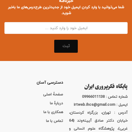
خبرنامه
شما می‌توانید با وارد کردن ایمیل خود از جدید‌ترین طرح‌درس‌های ما باخبر
شوید.
ثبت
دسترسی آسان
صفحۀ اصلی
شماره تماس : 09966011138
دربارۀ ما
ایمیل : irtweb.ihcs@gmail.com
همکاری با ما
آدرس : تهران، بزرگراه کردستان،
خیابان دکتر صادق آیینه‌وند (64
تماس با ما
غربی)، پژوهشگاه علوم انسانی و