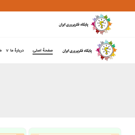
صفحۀ اصلی
دربارۀ ما
ط