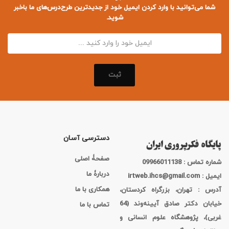
شما می‌توانید با وارد کردن ایمیل خود از جدید‌ترین طرح‌درس‌های ما باخبر
شوید.
ثبت
دسترسی آسان
صفحۀ اصلی
شماره تماس : 09966011138
دربارۀ ما
ایمیل : irtweb.ihcs@gmail.com
همکاری با ما
آدرس : تهران، بزرگراه کردستان،
خیابان دکتر صادق آیینه‌وند (64
تماس با ما
غربی)، پژوهشگاه علوم انسانی و