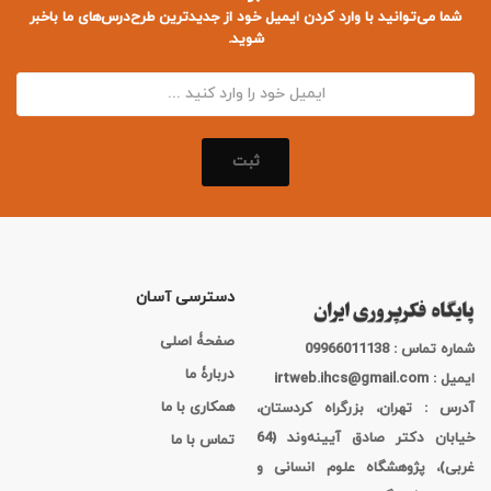
شما می‌توانید با وارد کردن ایمیل خود از جدید‌ترین طرح‌درس‌های ما باخبر
شوید.
ثبت
دسترسی آسان
صفحۀ اصلی
شماره تماس : 09966011138
دربارۀ ما
ایمیل : irtweb.ihcs@gmail.com
همکاری با ما
آدرس : تهران، بزرگراه کردستان،
خیابان دکتر صادق آیینه‌وند (64
تماس با ما
غربی)، پژوهشگاه علوم انسانی و