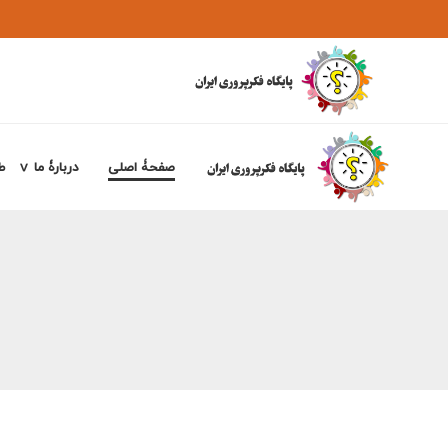
صفحۀ اصلی
دربارۀ ما
ط