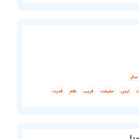
ترس
حقیقت
فریب
ظلم
قدرت
یا