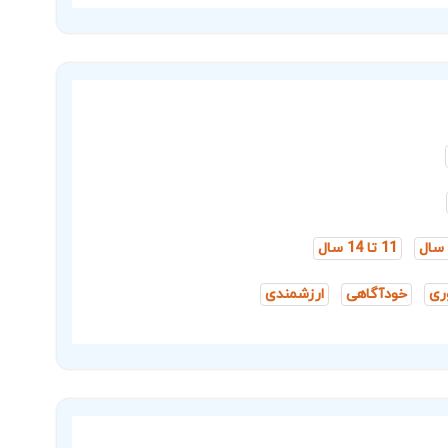
11 تا 14 سال
ری
خودآگاهی
ارزشمندی