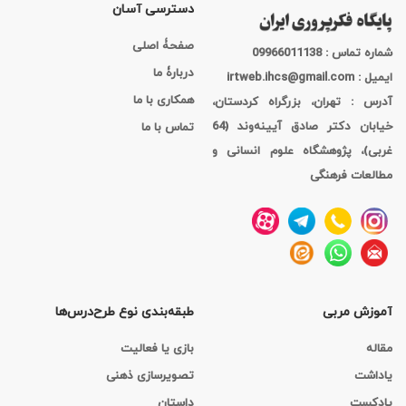
دسترسی آسان
صفحۀ اصلی
شماره تماس : 09966011138
دربارۀ ما
ایمیل : irtweb.ihcs@gmail.com
همکاری با ما
آدرس : تهران، بزرگراه کردستان،
خیابان دکتر صادق آیینه‌وند (64
تماس با ما
غربی)، پژوهشگاه علوم انسانی و
مطالعات فرهنگی
آموزش مربی
طبقه‌بندی نوع طرح‌درس‌ها
مقاله
بازی یا فعالیت
یاداشت
تصویرسازی ذهنی
پادکست
داستان