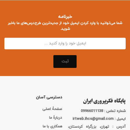
خبرنامه
شما می‌توانید با وارد کردن ایمیل خود از جدید‌ترین طرح‌درس‌های ما باخبر
شوید.
ثبت
دسترسی آسان
صفحۀ اصلی
شماره تماس : 09966011138
دربارۀ ما
ایمیل : irtweb.ihcs@gmail.com
همکاری با ما
آدرس : تهران، بزرگراه کردستان،