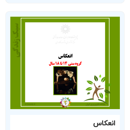
انعکاس