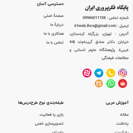
دسترسی آسان
صفحۀ اصلی
شماره تماس : 09966011138
دربارۀ ما
ایمیل : irtweb.ihcs@gmail.com
همکاری با ما
آدرس : تهران، بزرگراه کردستان،
خیابان دکتر صادق آیینه‌وند (64
تماس با ما
غربی)، پژوهشگاه علوم انسانی و
مطالعات فرهنگی
آموزش مربی
طبقه‌بندی نوع طرح‌درس‌ها
مقاله
بازی یا فعالیت
یاداشت
تصویرسازی ذهنی
پادکست
داستان