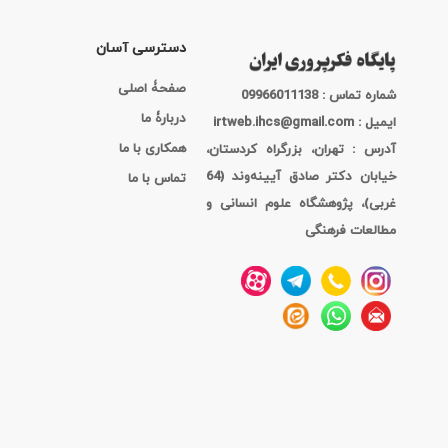
دسترسی آسان
صفحۀ اصلی
شماره تماس : 09966011138
دربارۀ ما
ایمیل : irtweb.ihcs@gmail.com
همکاری با ما
آدرس : تهران، بزرگراه کردستان،
خیابان دکتر صادق آیینه‌وند (64
تماس با ما
غربی)، پژوهشگاه علوم انسانی و
مطالعات فرهنگی