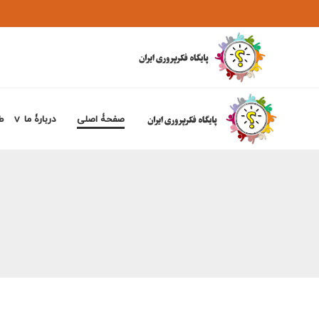
صفحۀ اصلی
دربارۀ ما
ط