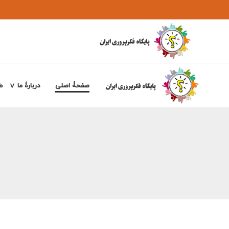
صفحۀ اصلی
دربارۀ ما
ط