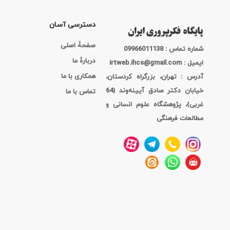
دسترسی آسان
صفحۀ اصلی
شماره تماس : 09966011138
دربارۀ ما
ایمیل : irtweb.ihcs@gmail.com
همکاری با ما
آدرس : تهران، بزرگراه کردستان،
خیابان دکتر صادق آیینه‌وند (64
تماس با ما
غربی)، پژوهشگاه علوم انسانی و
مطالعات فرهنگی