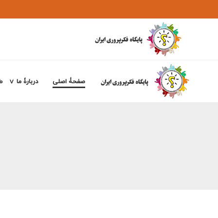
صفحۀ اصلی
دربارۀ ما
ط