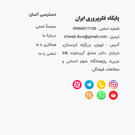
دسترسی آسان
صفحۀ اصلی
شماره تماس : 09966011138
دربارۀ ما
ایمیل : irtweb.ihcs@gmail.com
همکاری با ما
آدرس : تهران، بزرگراه کردستان،
خیابان دکتر صادق آیینه‌وند (64
تماس با ما
غربی)، پژوهشگاه علوم انسانی و
مطالعات فرهنگی