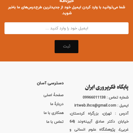
خبرنامه
شما می‌توانید با وارد کردن ایمیل خود از جدید‌ترین طرح‌درس‌های ما باخبر
شوید.
ثبت
دسترسی آسان
صفحۀ اصلی
شماره تماس : 09966011138
دربارۀ ما
ایمیل : irtweb.ihcs@gmail.com
همکاری با ما
آدرس : تهران، بزرگراه کردستان،
خیابان دکتر صادق آیینه‌وند (64
تماس با ما
غربی)، پژوهشگاه علوم انسانی و