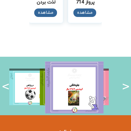
لذت بردن
پرواز 714
مشاهده
مشاهده
<
>